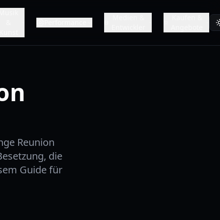
Musik
Medien &
Kaufen &
&
Performance
Entwickler
Angebote
Kunst
ion
ange Reunion
Besetzung, die
sem Guide für