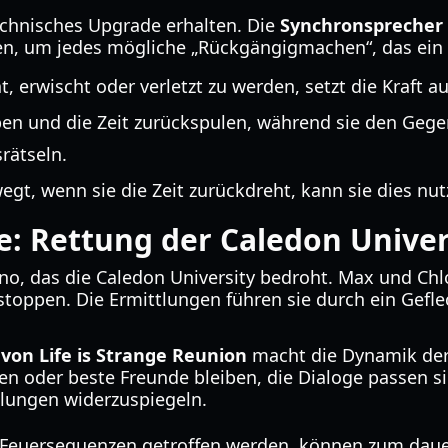
technisches Upgrade erhalten. Die
Synchronsprecher 
, um jedes mögliche „Rückgängigmachen“, das ein 
 erwischt oder verletzt zu werden, setzt die Kraft a
n und die Zeit zurückspulen, während sie den Gegen
rätseln.
gt, wenn sie die Zeit zurückdreht, kann sie dies nu
e: Rettung der Caledon Univer
rno, das die Caledon University bedroht. Max und Chl
u stoppen. Die Ermittlungen führen sie durch ein Ge
von Life is Strange Reunion
macht die Dynamik der „
en oder beste Freunde bleiben, die Dialoge passen 
dlungen widerzuspiegeln.
 Feuersequenzen getroffen werden, können zum dau