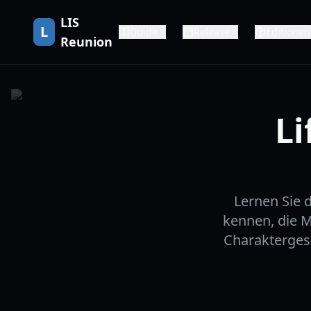
LIS
L
Guide
Release
Editionen
Reunion
Li
Lernen Sie 
kennen, die M
Charakterges