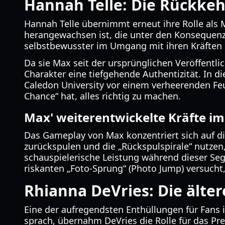
Hannah Telle: Die Rückkeh
Hannah Telle übernimmt erneut ihre Rolle als M
herangewachsen ist, die unter den Konsequenzen
selbstbewusster im Umgang mit ihren Kräften i
Da sie Max seit der ursprünglichen Veröffentli
Charakter eine tiefgehende Authentizität. In 
Caledon University vor einem verheerenden Feue
Chance“ hat, alles richtig zu machen.
Max' weiterentwickelte Kräfte im
Das Gameplay von Max konzentriert sich auf die 
zurückspulen und die „Rückspulspirale“ nutzen
schauspielerische Leistung während dieser Se
riskanten „Foto-Sprung“ (Photo Jump) versucht
Rhianna DeVries: Die älter
Eine der aufregendsten Enthüllungen für Fans i
sprach, übernahm DeVries die Rolle für das Pr