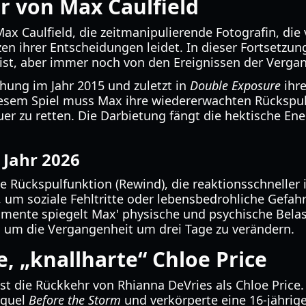
r von Max Caulfield
ax Caulfield, die zeitmanipulierende Fotografin, die
 ihrer Entscheidungen leidet. In dieser Fortsetzung
st, aber immer noch von den Ereignissen der Vergang
chung im Jahr 2015 und zuletzt in
Double Exposure
ihre
diesem Spiel muss Max ihre wiedererwachten Rückspul
r zu retten. Die Darbietung fängt die hektische Ene
 Jahr 2026
Rückspulfunktion (Rewind), die reaktionsschneller ist
, um soziale Fehltritte oder lebensbedrohliche Gefah
gmente spiegelt Max' physische und psychische Bela
, um die Vergangenheit um drei Tage zu verändern.
e, „knallharte“ Chloe Price
st die Rückkehr von Rhianna DeVries als Chloe Price
equel
Before the Storm
und verkörperte eine 16-jährig