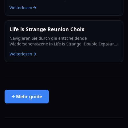
jeden Charakter retten, alle Sammlerstücke finden und
Weiterlesen
den Supermax-Erfolg freischalten.
Life is Strange Reunion Choix
Navigieren Sie durch die entscheidende
Wiedersehensszene in Life is Strange: Double Exposure.
Erfahren Sie in diesem umfassenden Guide die
Weiterlesen
Konsequenzen, wenn Sie Max' Namen nennen oder
einen erfinden.
Mehr
guide