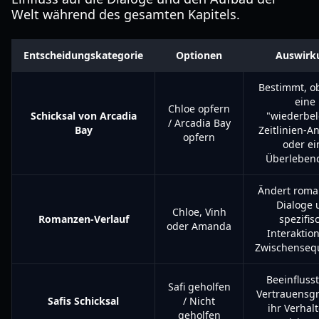
Welt während des gesamten Kapitels.
Entscheidungskategorie
Optionen
Auswirk
Bestimmt, o
eine
Chloe opfern
Schicksal von Arcadia
"wiederbel
/ Arcadia Bay
Bay
Zeitlinien-A
opfern
oder ei
Überlebend
Ändert roma
Dialoge 
Chloe, Vinh
Romanzen-Verlauf
spezifis
oder Amanda
Interaktio
Zwischenseq
Beeinflusst
Safi geholfen
Vertrauensg
Safis Schicksal
/ Nicht
ihr Verhal
geholfen