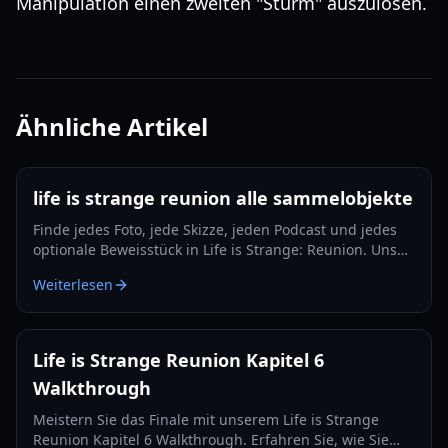
Manipulation einen zweiten "Sturm" auszulösen.
Ähnliche Artikel
life is strange reunion alle sammelobjekte
Finde jedes Foto, jede Skizze, jeden Podcast und jedes
optionale Beweisstück in Life is Strange: Reunion. Unser
Guide für 2026 stellt sicher, dass du jeden Erfolg
Weiterlesen
freischaltest.
Life is Strange Reunion Kapitel 6
Walkthrough
Meistern Sie das Finale mit unserem Life is Strange
Reunion Kapitel 6 Walkthrough. Erfahren Sie, wie Sie