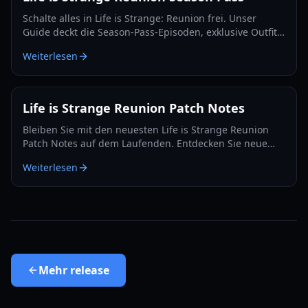
Schalte alles in Life is Strange: Reunion frei. Unser
Guide deckt die Season-Pass-Episoden, exklusive Outfits
und das ultimative Finale mit Max und Chloe ab.
Weiterlesen
Life is Strange Reunion Patch Notes
Bleiben Sie mit den neuesten Life is Strange Reunion
Patch Notes auf dem Laufenden. Entdecken Sie neue
Gameplay-Mechaniken, Charakter-Updates für Max und
Weiterlesen
Chloe sowie Performance-Fixes.
Mehr
release