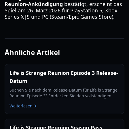
Reunion-Ankündigung
bestätigt, erscheint das
Spiel am 26. März 2026 für PlayStation 5, Xbox
Series X|S und PC (Steam/Epic Games Store).
Ähnliche Artikel
Life is Strange Reunion Episode 3 Release-
Datum
Suchen Sie nach dem Release-Datum für Life is Strange
Reunion Episode 3? Entdecken Sie den vollständigen
Zeitplan, Gameplay-Features und die Rückkehr von Max
Weiterlesen
und Chloe im Jahr 2026.
Life is Strange Reunion Season Pass