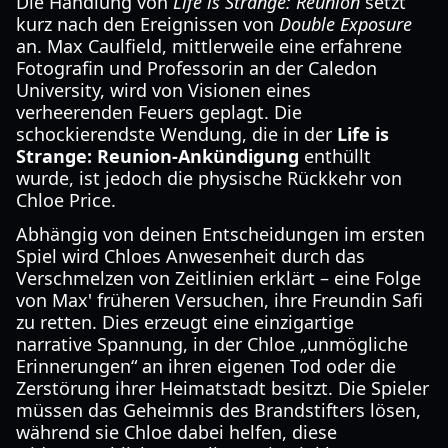
Die Handlung von
Life is Strange: Reunion
setzt
kurz nach den Ereignissen von
Double Exposure
an. Max Caulfield, mittlerweile eine erfahrene
Fotografin und Professorin an der Caledon
University, wird von Visionen eines
verheerenden Feuers geplagt. Die
schockierendste Wendung, die in der
Life is
Strange: Reunion-Ankündigung
enthüllt
wurde, ist jedoch die physische Rückkehr von
Chloe Price.
Abhängig von deinen Entscheidungen im ersten
Spiel wird Chloes Anwesenheit durch das
Verschmelzen von Zeitlinien erklärt – eine Folge
von Max' früheren Versuchen, ihre Freundin Safi
zu retten. Dies erzeugt eine einzigartige
narrative Spannung, in der Chloe „unmögliche
Erinnerungen“ an ihren eigenen Tod oder die
Zerstörung ihrer Heimatstadt besitzt. Die Spieler
müssen das Geheimnis des Brandstifters lösen,
während sie Chloe dabei helfen, diese