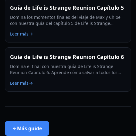
Guía de Life is Strange Reunion Capítulo 5
Domina los momentos finales del viaje de Max y Chloe
con nuestra guía del capítulo 5 de Life is Strange
Reunion. Resuelve acertijos, salva la Casa Fermont y
Leer más
navega por elecciones complejas.
Guía de Life is Strange Reunion Capítulo 6
Domina el final con nuestra guía de Life is Strange
Reunion Capítulo 6. Aprende cómo salvar a todos los
personajes, encontrar todos los coleccionables y
Leer más
desbloquear el logro Supermax.
Más
guide