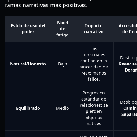
ramas narrativas más positivas.
Nivel
Estilo de uso del
Impacto
Accesibi
de
poder
narrativo
de fina
fatiga
Los
personajes
Desblo
confían en la
Natural/Honesto
Bajo
Reencue
sinceridad de
Dora
Max; menos
fallos.
Progresión
estándar de
Desblo
relaciones; se
Equilibrado
Medio
Camin
pierden
Separa
algunos
matices.