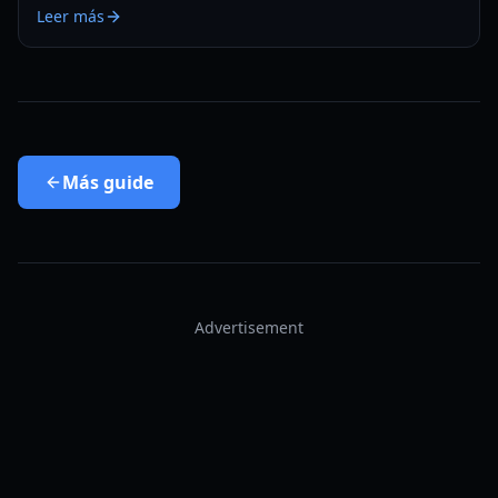
Leer más
desbloquear el logro Supermax.
Más
guide
Advertisement