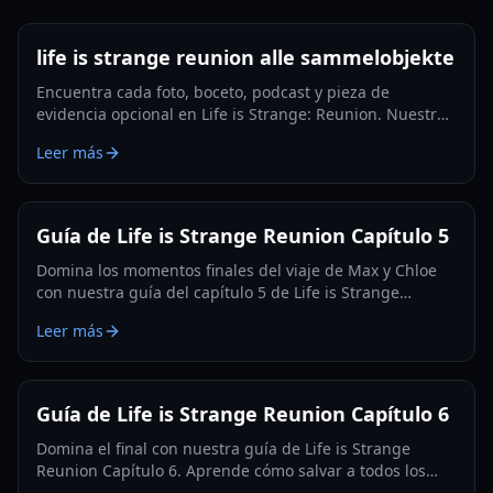
life is strange reunion alle sammelobjekte
Encuentra cada foto, boceto, podcast y pieza de
evidencia opcional en Life is Strange: Reunion. Nuestra
guía de 2026 te asegura obtener cada logro.
Leer más
Guía de Life is Strange Reunion Capítulo 5
Domina los momentos finales del viaje de Max y Chloe
con nuestra guía del capítulo 5 de Life is Strange
Reunion. Resuelve acertijos, salva la Casa Fermont y
Leer más
navega por elecciones complejas.
Guía de Life is Strange Reunion Capítulo 6
Domina el final con nuestra guía de Life is Strange
Reunion Capítulo 6. Aprende cómo salvar a todos los
personajes, encontrar todos los coleccionables y