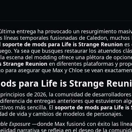
a última entrega ha provocado un resurgimiento masi
s líneas temporales fusionadas de Caledon, muchos 
l
soporte de mods para Life is Strange Reunion
es 
 juego. Ya sea que busques restaurar los atuendos cl
, la escena del modding ofrece una plétora de opcio
is Strange Reunion
en diferentes plataformas y prop
ego para asegurar que Max y Chloe se vean exactamen
ds para Life is Strange Reun
principios de 2026, la comunidad de desarrolladore
iferencia de entregas anteriores que estuvieron alg
tivos más sencilla. El
soporte de mods para Life is
lidad de vida y cambios de modelos de personajes.
ble Exposure
—donde Max fusionó con éxito las líneas 
lejidad narrativa se refleja en el deseo de la comu