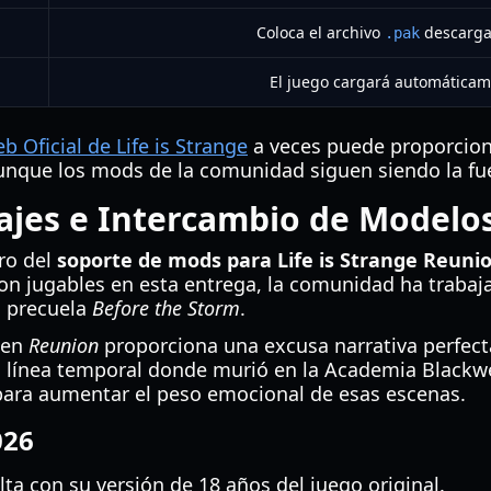
Coloca el archivo
descarga
.pak
El juego cargará automáticame
b Oficial de Life is Strange
a veces puede proporcion
aunque los mods de la comunidad siguen siendo la fue
ajes e Intercambio de Modelo
tro del
soporte de mods para Life is Strange Reuni
 jugables en esta entrega, la comunidad ha trabaja
a precuela
Before the Storm
.
 en
Reunion
proporciona una excusa narrativa perfect
 línea temporal donde murió en la Academia Blackwe
 para aumentar el peso emocional de esas escenas.
026
a con su versión de 18 años del juego original.