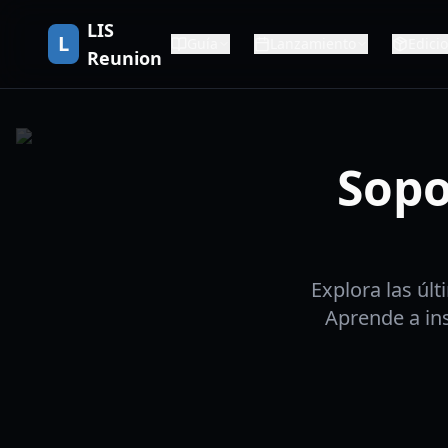
LIS
L
Guía
Lanzamiento
Edici
Reunion
Sopo
Explora las úl
Aprende a in