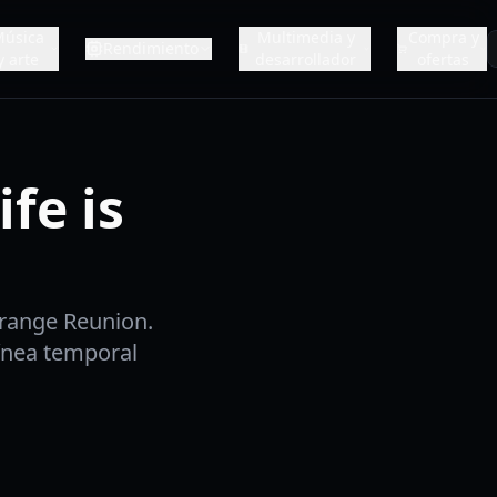
Música
Multimedia y
Compra y
Rendimiento
y arte
desarrollador
ofertas
fe is
trange Reunion.
ínea temporal