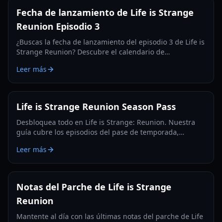
Fecha de lanzamiento de Life is Strange
Reunion Episodio 3
¿Buscas la fecha de lanzamiento del episodio 3 de Life is
Strange Reunion? Descubre el calendario de
lanzamiento completo, las características de juego y el
Leer más
regreso de Max y Chloe en 2026.
Life is Strange Reunion Season Pass
Desbloquea todo en Life is Strange: Reunion. Nuestra
guía cubre los episodios del pase de temporada,
atuendos exclusivos y el final definitivo de Max y Chloe.
Leer más
Notas del Parche de Life is Strange
Reunion
Mantente al día con las últimas notas del parche de Life