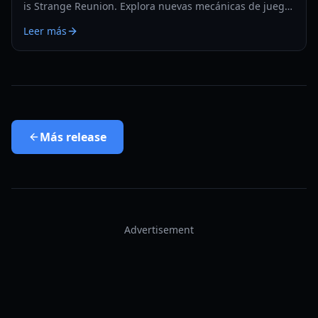
is Strange Reunion. Explora nuevas mecánicas de juego,
actualizaciones de personajes para Max y Chloe, y
Leer más
correcciones de rendimiento.
Más
release
Advertisement