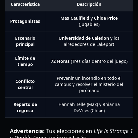
Característica
Descripción
Max Caulfield
y
Chloe Price
Protagonistas
(Jugables)
Escenario
Universidad de Caledon
y los
principal
alrededores de Lakeport
Límite de
72 Horas
(Tres días dentro del juego)
tiempo
Prevenir un incendio en todo el
Conflicto
campus y resolver el misterio del
central
pirómano
Reparto de
Hannah Telle (Max) y Rhianna
regreso
DeVries (Chloe)
Advertencia:
Tus elecciones en
Life is Strange 1
y
Double Exposure
impactarán