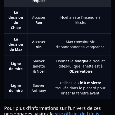
requise
La
décision
Accuser
Noel arrête l'incendie à
de
Ren
l'école.
Chloe
La
Accuser
Max convainc Vin
décision
Vin
d'abandonner sa vengeance.
de Max
Sauver
Donnez le
Masque
à Noel et
Ligne
Janette
dites-lui que Janette est à
de mire
& Noel
l'
Observatoire
.
Utilisez la
Clé à molette
Ligne
Sauver
trouvée dans le placard pour
de mire
Anthony
briser la fenêtre avant.
Pour plus d'informations sur l'univers de ces
personnages, visitez le
site officiel de Life is