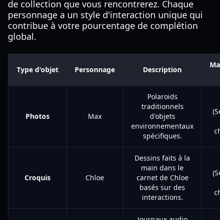
de collection que vous rencontrerez. Chaque
personnage a un style d'interaction unique qui
contribue à votre pourcentage de complétion
global.
Ma
Type d'objet
Personnage
Description
Polaroids
traditionnels
(S
Photos
Max
d'objets
environnementaux
c
spécifiques.
Dessins faits à la
main dans le
(S
Croquis
Chloe
carnet de Chloe
basés sur des
c
interactions.
Journaux audio