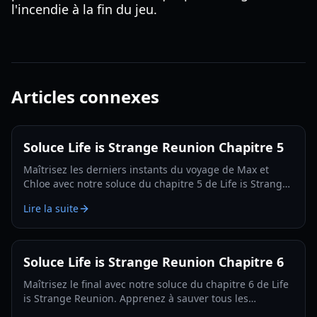
l'incendie à la fin du jeu.
Articles connexes
Soluce Life is Strange Reunion Chapitre 5
Maîtrisez les derniers instants du voyage de Max et
Chloe avec notre soluce du chapitre 5 de Life is Strange
Reunion. Résolvez des énigmes, sauvez la maison
Lire la suite
Fermont et naviguez à travers des choix complexes.
Soluce Life is Strange Reunion Chapitre 6
Maîtrisez le final avec notre soluce du chapitre 6 de Life
is Strange Reunion. Apprenez à sauver tous les
personnages, trouvez tous les objets de collection et