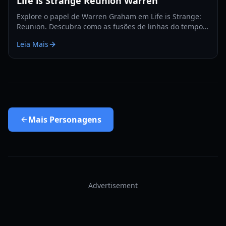
Life is Strange Reunion Warren
Explore o papel de Warren Graham em Life is Strange:
Reunion. Descubra como as fusões de linhas do tempo
afetam personagens legados e o que acontece com os
Leia Mais
velhos amigos de Max.
Mais
Personagens
Advertisement