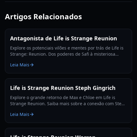
Artigos Relacionados
Antagonista de Life is Strange Reunion
Explore os potenciais vilões e mentes por trás de Life is
Strange: Reunion. Dos poderes de Safi à misteriosa
sociedade Abraxas, analisamos as principais teorias.
Leia Mais
Life is Strange Reunion Steph Gingrich
Explore o grande retorno de Max e Chloe em Life is
Strange Reunion. Saiba mais sobre a conexão com Steph
Gingrich, linhas do tempo fundidas e novas mecânicas
Leia Mais
de jogo.