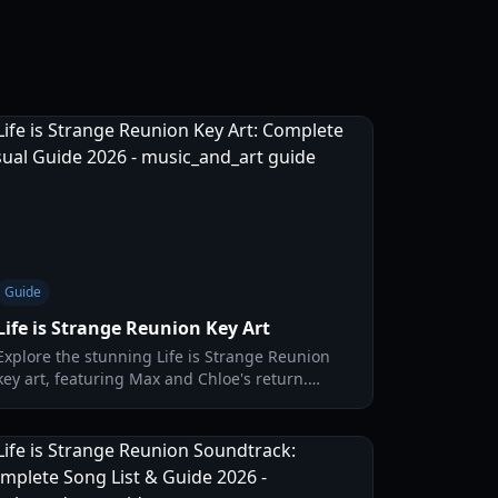
Guide
Life is Strange Reunion Key Art
Explore the stunning Life is Strange Reunion
key art, featuring Max and Chloe's return.
Discover official artwork details, collector's
edition bonuses, and visual analysis.