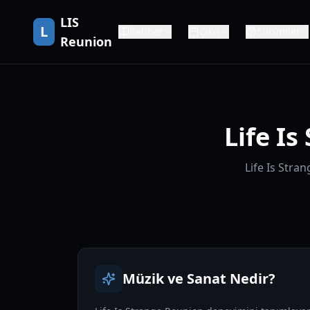
LIS
L
Rehber
Çıkış
Sürümler
Reunion
Life I
Life Is Stran
Müzik ve Sanat Nedir?