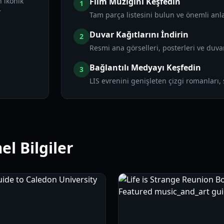
 ikonik
Film Müziğini Keşfedin
1
r
Tam parça listesini bulun ve önemli anla
Duvar Kağıtlarını İndirin
2
Resmi ana görselleri, posterleri ve duva
Bağlantılı Medyayı Keşfedin
3
LIS evrenini genişleten çizgi romanları,
l Bilgiler