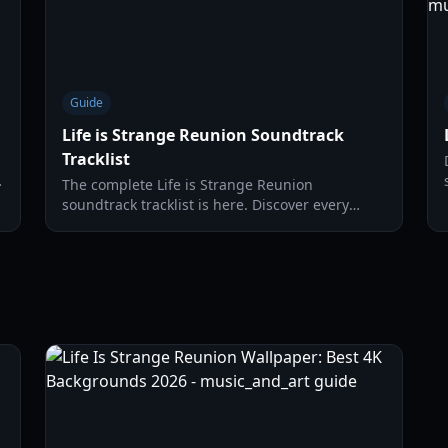
Guide
Life is Strange Reunion Soundtrack
Tracklist
The complete Life is Strange Reunion
soundtrack tracklist is here. Discover every
licensed song and original score from the final
chapter of Max and Chloe's story.