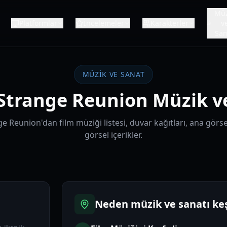
Müz
Platformlar
İncelemeler
Karakterler
v
San
MÜZİK VE SANAT
s Strange Reunion Müzik v
ge Reunion'dan film müziği listesi, duvar kağıtları, ana görsel
görsel içerikler.
Neden müzik ve sanatı keş