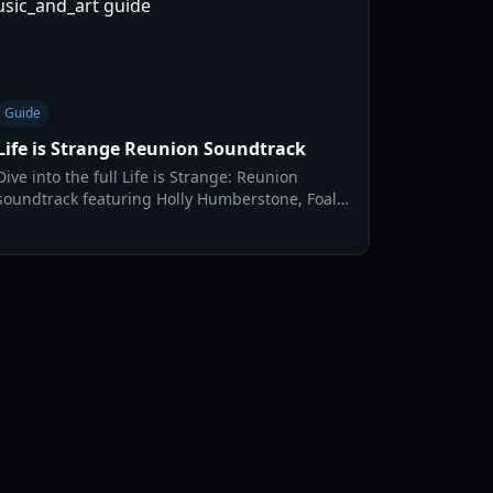
Guide
Life is Strange Reunion Soundtrack
Dive into the full Life is Strange: Reunion
soundtrack featuring Holly Humberstone, Foals,
and Daughter. Explore the complete tracklist
and original score for Max and Chloe's final
chapter.