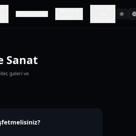
ik
Satın Al
Medya ve
e
Performans
ve
Geliştirici
at
Fırsatlar
e Sanat
ler, galeri ve
fetmelisiniz?