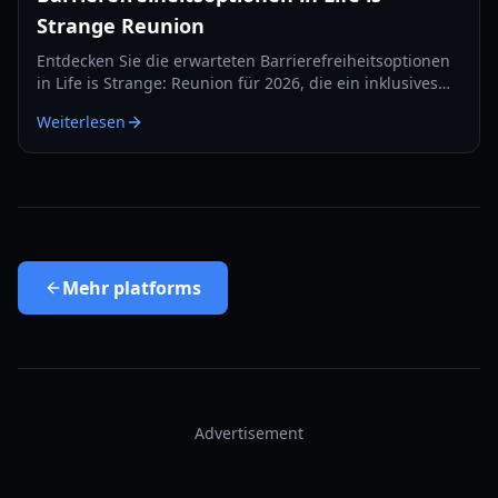
Strange Reunion
Entdecken Sie die erwarteten Barrierefreiheitsoptionen
in Life is Strange: Reunion für 2026, die ein inklusives
Erlebnis für alle Spieler gewährleisten. Erfahren Sie
Weiterlesen
mehr über erwartete Funktionen und Überlegungen der
Entwickler.
Mehr
platforms
Advertisement