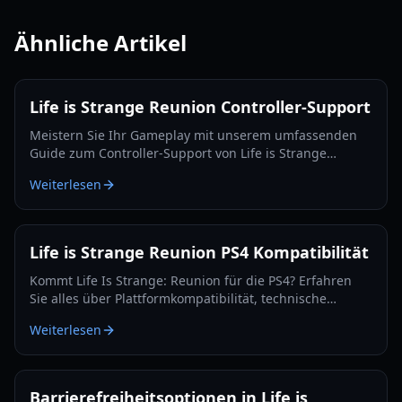
Ähnliche Artikel
Life is Strange Reunion Controller-Support
Meistern Sie Ihr Gameplay mit unserem umfassenden
Guide zum Controller-Support von Life is Strange
Reunion. Erfahren Sie, wie Sie Xbox-, DualSense- und
Weiterlesen
Steam-Deck-Eingaben konfigurieren.
Life is Strange Reunion PS4 Kompatibilität
Kommt Life Is Strange: Reunion für die PS4? Erfahren
Sie alles über Plattformkompatibilität, technische
Anforderungen und wie Sie das Finale von Max und
Weiterlesen
Chloes Geschichte spielen können.
Barrierefreiheitsoptionen in Life is