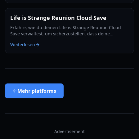
Entwickler.
Life is Strange Reunion Cloud Save
Erfahre, wie du deinen Life is Strange Reunion Cloud
Save verwaltest, um sicherzustellen, dass deine
narrativen Entscheidungen im Jahr 2026 perfekt auf
Weiterlesen
verschiedene Plattformen und Fortsetzungen
übertragen werden.
Mehr
platforms
Advertisement