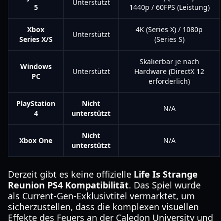
Unterstützt
5
1440p / 60FPS (Leistung)
Xbox
4K (Series X) / 1080p
Unterstützt
Series X/S
(Series S)
Skalierbar je nach
Windows
Unterstützt
Hardware (DirectX 12
PC
erforderlich)
PlayStation
Nicht
N/A
4
unterstützt
Nicht
Xbox One
N/A
unterstützt
Derzeit gibt es keine offizielle
Life Is Strange
Reunion PS4 Kompatibilität
. Das Spiel wurde
als Current-Gen-Exklusivtitel vermarktet, um
sicherzustellen, dass die komplexen visuellen
Effekte des Feuers an der Caledon University und