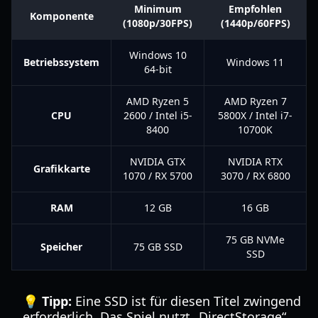
Minimum
Empfohlen
Komponente
(1080p/30FPS)
(1440p/60FPS)
Windows 10
Betriebssystem
Windows 11
64-bit
AMD Ryzen 5
AMD Ryzen 7
CPU
2600 / Intel i5-
5800X / Intel i7-
8400
10700K
NVIDIA GTX
NVIDIA RTX
Grafikkarte
1070 / RX 5700
3070 / RX 6800
RAM
12 GB
16 GB
75 GB NVMe
Speicher
75 GB SSD
SSD
💡 Tipp:
Eine SSD ist für diesen Titel zwingend
erforderlich. Das Spiel nutzt „DirectStorage“