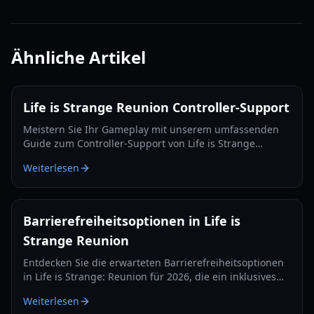
Ähnliche Artikel
Life is Strange Reunion Controller-Support
Meistern Sie Ihr Gameplay mit unserem umfassenden
Guide zum Controller-Support von Life is Strange
Reunion. Erfahren Sie, wie Sie Xbox-, DualSense- und
Weiterlesen
Steam-Deck-Eingaben konfigurieren.
Barrierefreiheitsoptionen in Life is
Strange Reunion
Entdecken Sie die erwarteten Barrierefreiheitsoptionen
in Life is Strange: Reunion für 2026, die ein inklusives
Erlebnis für alle Spieler gewährleisten. Erfahren Sie
Weiterlesen
mehr über erwartete Funktionen und Überlegungen der