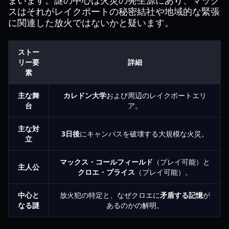
まいます。謎の中心は火災の発生源にあり、マック
スはそれがレイクポートの秘密結社や地域的な緊張
に関連した放火ではないかと疑います。
ストー
リー要
詳細
素
主な舞
カレドン大学
および周辺のレイクポートエリ
台
ア。
主な対
3日後
にキャンパスを破壊する大規模な火災。
立
マックス・コールフィールド
（プレイ可能）と
主人公
クロエ・プライス
（プレイ可能）。
中心と
放火犯の特定と、なぜクロエに
矛盾する記憶
が
なる謎
あるのかの解明。