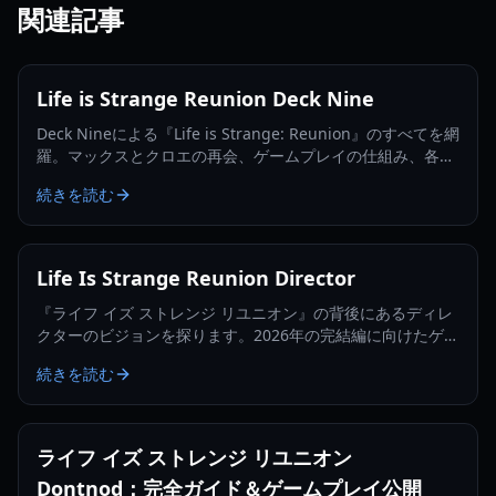
関連記事
Life is Strange Reunion Deck Nine
Deck Nineによる『Life is Strange: Reunion』のすべてを網
羅。マックスとクロエの再会、ゲームプレイの仕組み、各エ
ディション、そして2026年のリリース情報を詳しく解説しま
続きを読む
す。
Life Is Strange Reunion Director
『ライフ イズ ストレンジ リユニオン』の背後にあるディレ
クターのビジョンを探ります。2026年の完結編に向けたゲー
ムプレイメカニクス、物語の結末、開発の洞察について学び
続きを読む
ましょう。
ライフ イズ ストレンジ リユニオン
Dontnod：完全ガイド＆ゲームプレイ公開