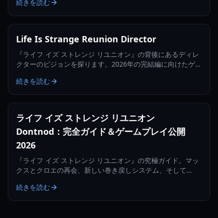
続きを読む
す。
Life Is Strange Reunion Director
『ライフ イズ ストレンジ リユニオン』の背後にあるディレ
クターのビジョンを探ります。2026年の完結編に向けたゲー
ムプレイメカニクス、物語の結末、開発の洞察について学び
続きを読む
ましょう。
ライフ イズ ストレンジ リユニオン
Dontnod：完全ガイド＆ゲームプレイ公開
2026
『ライフ イズ ストレンジ リユニオン』の究極ガイド。マッ
クスとクロエの再会、新しい巻き戻しシステム、そして
「life is strange reunion dontnod」サーガの遺産について
続きを読む
詳しく解説します。