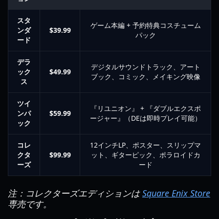
スタ
ゲーム本編 + 予約特典コスチューム
ンダ
$39.99
パック
ード
デラ
デジタルサウンドトラック、アート
ック
$49.99
ブック、コミック、メイキング映像
ス
ツイ
『リユニオン』 + 『ダブルエクスポ
ンパ
$59.99
ージャー』（DEは即時プレイ可能）
ック
コレ
12インチLP、ポスター、スリップマ
クタ
$99.99
ット、ギターピック、ポラロイドカ
ーズ
ード
注：コレクターズエディションは
Square Enix Store
専売です。