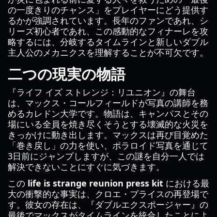
の一度きりのチャンス」をプレイヤーにどう提供す
るかが強調されています。長年のファンであれ、シ
リーズ初心者であれ、この感動的なフィナーレを攻
略するには、分岐するタイムラインと新しいダブル
主人公のメカニクスを理解することが不可欠です。
二つの現実の物語
『ライフ イズ ストレンジ：リユニオン』の舞台
は、マックス・コールフィールドが写真の講師を務
めるカレドン大学です。物語は、キャンパスとその
場にいる全員を焼き尽くそうとする壊滅的な火災を
きっかけに動き出します。マックスは再び目覚めた
「巻き戻し」の力を使い、ポラロイド写真を通じて
3日前にジャンプしますが、この謎を自分一人では
解決できないことにすぐに気づきます。
この
life is strange reunion press kit
における最
大の衝撃的な事実は、クロエ・プライスの再登場で
す。彼女の存在は、『ダブルエクスポージャー』の
最後でマックスがタイムラインを統合したことによ