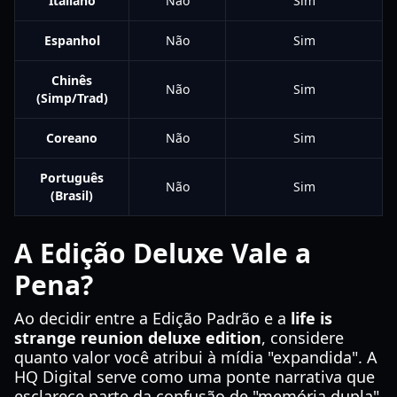
Italiano
Não
Sim
Espanhol
Não
Sim
Chinês
Não
Sim
(Simp/Trad)
Coreano
Não
Sim
Português
Não
Sim
(Brasil)
A Edição Deluxe Vale a
Pena?
Ao decidir entre a Edição Padrão e a
life is
strange reunion deluxe edition
, considere
quanto valor você atribui à mídia "expandida". A
HQ Digital serve como uma ponte narrativa que
esclarece parte da confusão de "memória dupla"