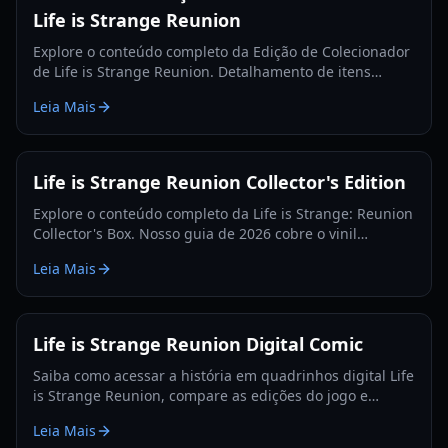
Life is Strange Reunion
Explore o conteúdo completo da Edição de Colecionador
de Life is Strange Reunion. Detalhamento de itens
físicos, preços e comparações para o lançamento de
Leia Mais
2026.
Life is Strange Reunion Collector's Edition
Explore o conteúdo completo da Life is Strange: Reunion
Collector's Box. Nosso guia de 2026 cobre o vinil
exclusivo, cartões de arte e disponibilidade no mercado.
Leia Mais
Life is Strange Reunion Digital Comic
Saiba como acessar a história em quadrinhos digital Life
is Strange Reunion, compare as edições do jogo e
explore a nova aventura de Max e Chloe.
Leia Mais