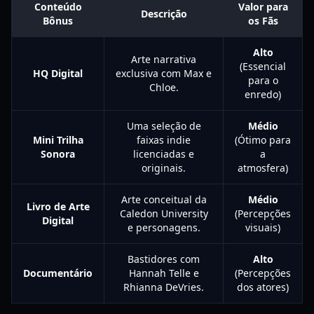
Conteúdo
Valor para
Descrição
Bônus
os Fãs
Alto
Arte narrativa
(Essencial
HQ Digital
exclusiva com Max e
para o
Chloe.
enredo)
Uma seleção de
Médio
Mini Trilha
faixas indie
(Ótimo para
Sonora
licenciadas e
a
originais.
atmosfera)
Arte conceitual da
Médio
Livro de Arte
Caledon University
(Percepções
Digital
e personagens.
visuais)
Bastidores com
Alto
Documentário
Hannah Telle e
(Percepções
Rhianna DeVries.
dos atores)