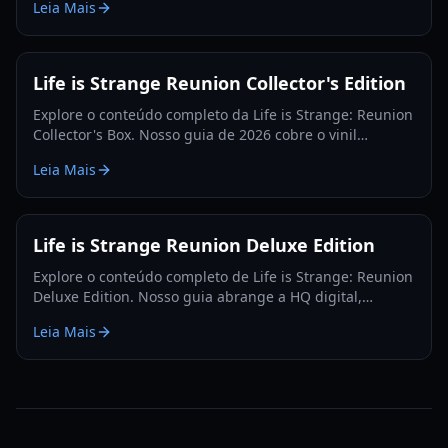
Leia Mais
2026.
Life is Strange Reunion Collector's Edition
Explore o conteúdo completo da Life is Strange: Reunion
Collector's Box. Nosso guia de 2026 cobre o vinil
exclusivo, cartões de arte e disponibilidade no mercado.
Leia Mais
Life is Strange Reunion Deluxe Edition
Explore o conteúdo completo de Life is Strange: Reunion
Deluxe Edition. Nosso guia abrange a HQ digital,
documentário, mecânicas de jogabilidade e
Leia Mais
comparações de edições.