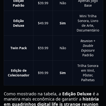
Edição
Apenas Jogo
$39.99
Não
Padrão
Base
Mini Trilha
Edição
Sonora, Livro
$49.99
Sim
Deluxe
de Arte,
Documentário
Reunion
+
Double
Twin Pack
$59.99
Não
Exposure
Padrão
Trilha Sonora
Edição de
em Vinil,
$99.99
Sim
Colecionador
Pôster,
Palhetas
Como mostrado na tabela, a
Edição Deluxe
é a
maneira mais econômica de garantir a
história
em quadrinhos digital life is strange reunion