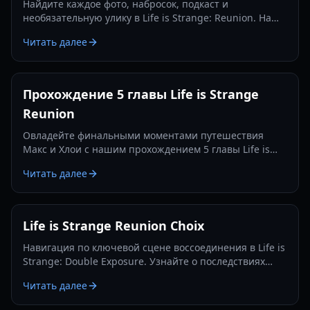
Найдите каждое фото, набросок, подкаст и
необязательную улику в Life is Strange: Reunion. Наше
руководство 2026 года поможет вам получить каждое
Читать далее
достижение.
Прохождение 5 главы Life is Strange
Reunion
Овладейте финальными моментами путешествия
Макс и Хлои с нашим прохождением 5 главы Life is
Strange Reunion. Решайте головоломки, спасите дом
Читать далее
Фермонт и делайте сложный выбор.
Life is Strange Reunion Choix
Навигация по ключевой сцене воссоединения в Life is
Strange: Double Exposure. Узнайте о последствиях
того, назовете ли вы настоящее имя Макс или
Читать далее
выдумаете новое, в этом подробном руководстве.