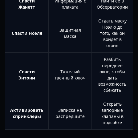
Спасти
Информация с
Найти её в
Жанетт
плаката
Обсерватории
Отдать маску
Ноэлю до
Защитная
Спасти Ноэля
того, как он
маска
войдет в
огонь
Разбить
переднее
Спасти
Тяжелый
окно, чтобы
Энтони
гаечный ключ
дать
возможность
сбежать
Открыть
Активировать
Записка на
запорные
спринклеры
распредщите
клапаны в
подсобке