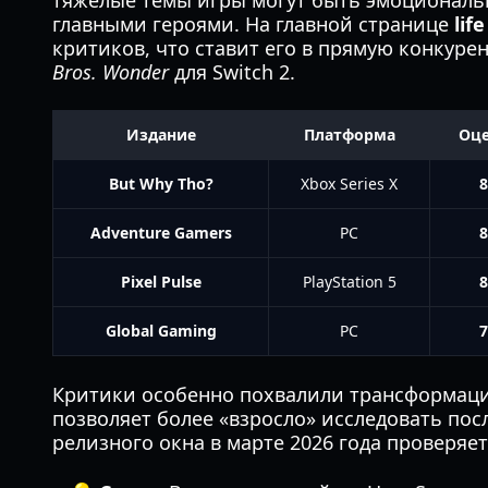
тяжелые темы игры могут быть эмоционал
главными героями. На главной странице
lif
критиков, что ставит его в прямую конкуре
Bros. Wonder
для Switch 2.
Издание
Платформа
Оце
But Why Tho?
Xbox Series X
8
Adventure Gamers
PC
8
Pixel Pulse
PlayStation 5
8
Global Gaming
PC
7
Критики особенно похвалили трансформаци
позволяет более «взросло» исследовать посл
релизного окна в марте 2026 года проверяе