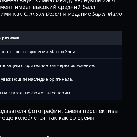
еноменальную химию между вернувшимися
мент имеет высокий средний балл
акими как
Crimson Desert
и издание
Super Mario
е резюме
ыт от воссоединения Макс и Хлои.
атляющим сторителлингом через окружение.
, уважающий наследие оригинала.
 на старте, но сюжет неоспорим.
одавателя фотографии. Смена перспективы
 еще колеблется, так как во время