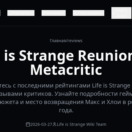
Music
Platforms
Reviews
Персонажи
& Art
Главная
/
reviews
e is Strange Reunio
Metacritic
есь с последними рейтингами Life is Strange 
отзывами критиков. Узнайте подробности гей
южета и место возвращения Макс и Хлои в р
года.
2026-03-27
Life is Strange Wiki Team