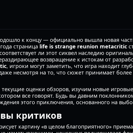
подошло к концу — официально вышла новая час
 года страница
life is strange reunion metacritic
ст
соответствует ли этот сиквел наследию оригинал
ераздирающее возвращение к истокам от разраб
tic
, игроки могут заметить, что игра находит глуб
даже несмотря на то, что сюжет принимает боле
 текущие оценки обзоров, изучим новые игровые
 котором все говорят. Будь вы давним поклонник
ждения этого приключения, основанного на выбо
зывы критиков
рисует картину «в целом благоприятного» приема