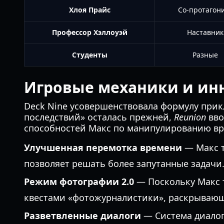
Хлоя Прайс
Со-протагон
Профессор Хэллоуэй
Наставник
Студенты
Разные
Игровые механики и ин
Deck Nine усовершенствовала формулу прикл
последствий» осталась прежней,
Reunion
вво
способностей Макс по манипулированию в
Улучшенная перемотка времени
— Макс т
позволяет решать более запутанные задачи
Режим фотографии 2.0
— Поскольку Макс т
квестами «фотожурналистики», раскрываю
Разветвленные диалоги
— Система диалог