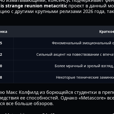
ьно изматывающими, консенсус подчеркивает ф
e is strange reunion metacritic
проект в данный мо
нцию с другими крупными релизами 2026 года, т
нка
Кратко
5
Феноменальный эмоциональный оп
2
Сильный акцент на повествовании с впеч
0
Более мрачный и зрелый взгляд
8
Некоторые технические заминки
ю Макс Колфилд из борющейся студентки в преп
едствия ее способностей. Однако «Metascore» все
тся все больше обзоров.